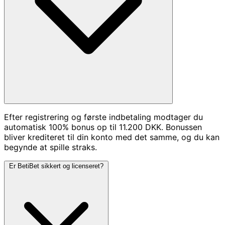
Efter registrering og første indbetaling modtager du
automatisk 100% bonus op til 11.200 DKK. Bonussen
bliver krediteret til din konto med det samme, og du kan
begynde at spille straks.
Er BetiBet sikkert og licenseret?