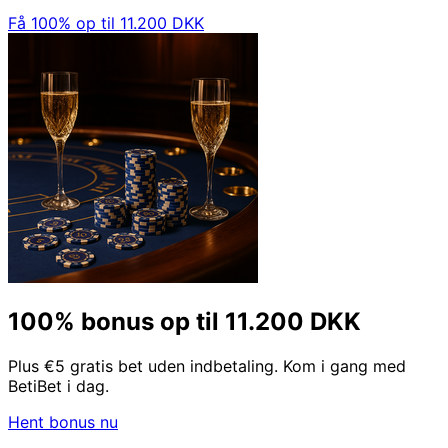
Få 100% op til 11.200 DKK
100% bonus op til 11.200 DKK
Plus €5 gratis bet uden indbetaling. Kom i gang med
BetiBet i dag.
Hent bonus nu