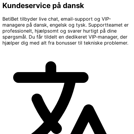
Kundeservice på dansk
BetiBet tilbyder live chat, email-support og VIP-
managere på dansk, engelsk og tysk. Supportteamet er
professionelt, hjælpsomt og svarer hurtigt på dine
spørgsmål. Du får tildelt en dedikeret VIP-manager, der
hjælper dig med alt fra bonusser til tekniske problemer.