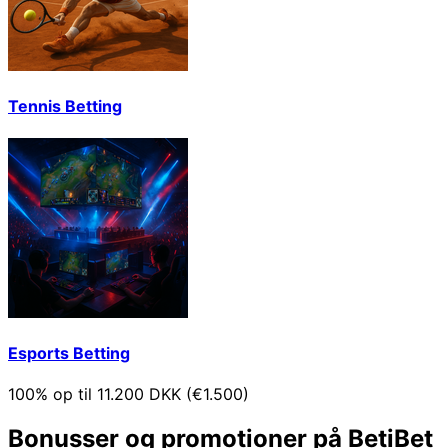
Tennis Betting
Esports Betting
100% op til 11.200 DKK (€1.500)
Bonusser og promotioner på BetiBet