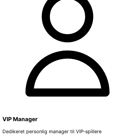
VIP Manager
Dedikeret personlig manager til VIP-spillere