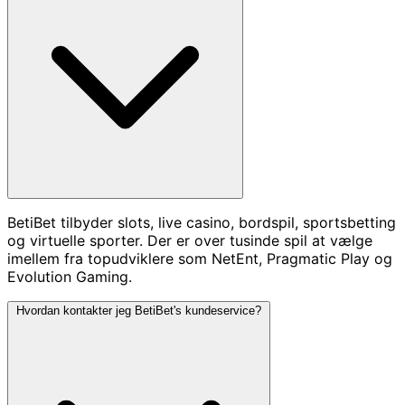
BetiBet tilbyder slots, live casino, bordspil, sportsbetting
og virtuelle sporter. Der er over tusinde spil at vælge
imellem fra topudviklere som NetEnt, Pragmatic Play og
Evolution Gaming.
Hvordan kontakter jeg BetiBet's kundeservice?