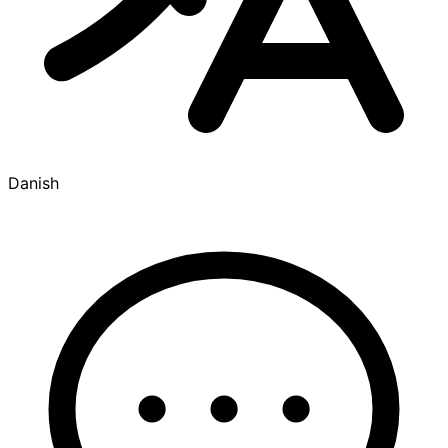
Danish